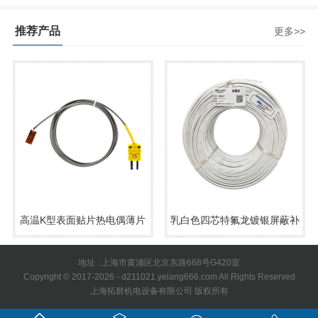
推荐产品
更多>>
高温K型表面贴片热电偶薄片
乳白色四芯特氟龙镀银屏蔽补
温度传感器测温线500度铜片
偿导线热电偶专用温度传感器
地址 : 上海市黄浦区北京东路668号G420室
Copyright © 2017-2026 - d211021.yelang666.com All Rights Reserved
温度探头
4*7*0.15
上海拓群机电设备有限公司 版权所有