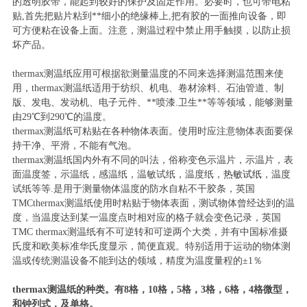
的透明胶带，能起到较好的保护及固定作用。必要时，也可带电粘
贴,首先把贴片粘到**细小的绝缘棒上,把有胶的一面推向设备，即
可方便粘在设备上面。注意，测温过程中禁止用手触摸，以防止损
坏产品。
thermax测温纸应用可根据欲测量温度的不同来选择测温范围来使
用，thermax测温纸适用于纺织、机电、卷材涂料、石油管道、制
版、发电、发动机、电子元件、**喷漆.卫生**等等领域，能够测量
由29℃到290℃的温度。
thermax测温纸可粘贴在各种物体表面。使用时应注意物体表面要保
持干净、平滑，不能有气泡。
thermax测温纸国内外有不同的叫法，俗称变色示温片，示温片，表
面温度签，示温纸，感温纸，温敏试纸，温度纸，
热敏试纸
，温度
试纸等等.是用于测量物体温度的防水自粘不干胶条，英国
TMCthermax测温纸使用时粘贴于物体表面，测试物体曾经达到的温
度，当温度达到某一温度点时相对应的格子就会变色记录，英国
TMC thermax测温纸有不可逆转和可逆两个大类，并有中国标准摄
氏度和欧美标准华氏度显示，简便直观。特别适用于运动的物体测
温或传统测温设备不能到达的领域，精度为温度量程的±1％
thermax测温纸的种类。有8格，10格，5格，3格，6格，4格微型，
和钟列式，及单格。