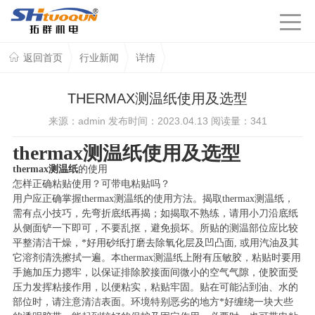
返回首页
行业新闻
详情
THERMAX测温纸使用及选型
来源：admin 发布时间：2023.04.13 阅读量：
341
thermax测温纸使用及选型
thermax
测温纸
的使用
怎样正确粘贴使用？可带电粘贴吗？
用户应正确掌握thermax测温纸的使用方法。揭取thermax测温纸，
需有点小技巧，先弯折底纸再揭；如揭取不熟练，请用小刀沿底纸
从侧面铲一下即可，不要乱抠，避免损坏。所贴的测温部位应比较
平整清洁干燥，*好用砂纸打磨去除氧化层及凹凸面, 或用汽油及其
它溶剂清洗擦拭一遍。本thermax测温纸上附有压敏胶，粘贴时要用
手施加压力摁牢，以保证排除胶接面间微小的空气气隙，使胶面受
压力发挥粘接作用，以便粘实，粘贴牢固。贴在可能沾到油、水的
部位时，请注意清洁表面。环境特别恶劣的地方*好缠绕一块大些